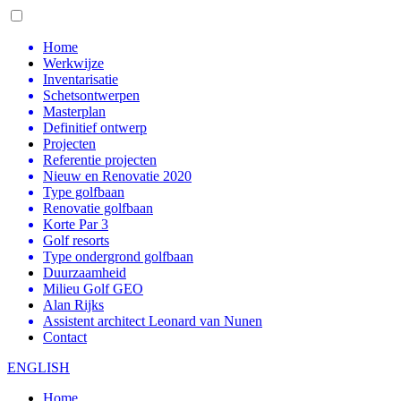
Home
Werkwijze
Inventarisatie
Schetsontwerpen
Masterplan
Definitief ontwerp
Projecten
Referentie projecten
Nieuw en Renovatie 2020
Type golfbaan
Renovatie golfbaan
Korte Par 3
Golf resorts
Type ondergrond golfbaan
Duurzaamheid
Milieu Golf GEO
Alan Rijks
Assistent architect Leonard van Nunen
Contact
ENGLISH
Home